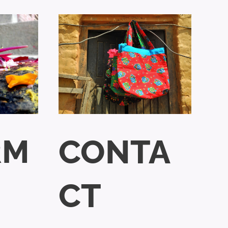
RM
CONTA
CT