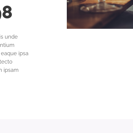
98
tis unde
antium
 eaque ipsa
itecto
im ipsam