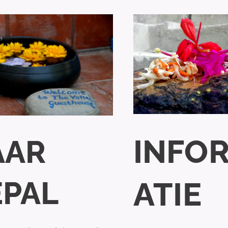
IN
FO
AAR
ATIE
EPAL